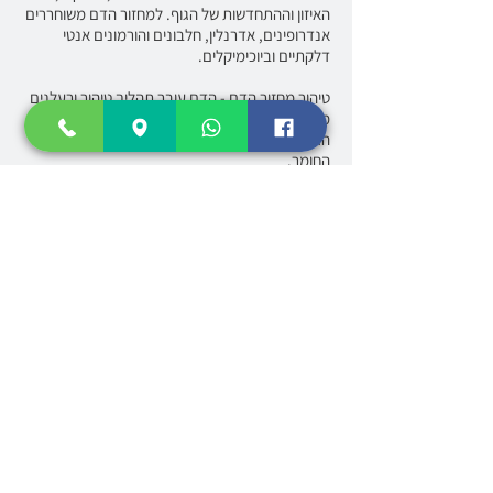
האיזון וההתחדשות של הגוף. למחזור הדם משוחררים
אנדרופינים, אדרנלין, חלבונים והורמונים אנטי
דלקתיים וביוכימיקלים.
טיהור מחזור הדם - הדם עובר תהליך טיהור ורעלנים
מסולקים ממחזור הדם. רמת החמצן בדם עולה,
הגוף מגביר את קצב ייצור הקולגן ואת קצב חילוף
החומר.
התוצאה - התחדשות מערכות הגוף, עיכוב תהליכי
ההזדקנות וחיוניות.
קריותרפיה - איך זה עובד?
משך הטיפול- משך הטיפול הוא 3 דקות בלבד,
במהלכן הגוף נחשף לטמפרטורה של 110°- עד
190°- .
חשיפה ממוקדת לקור - החשיפה לקור היבש
מפעילה את חיישני החום הפזורים על פני העור.