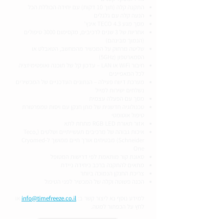
התקנה קלה (תוך 10 דקות) עם יחידה הכוללת הכל
הנעה קלה עם גלגלים
מסך מגע TECO 4.3 אינץ'
אחריות של 3 שנים לרכיבים, מקסימום 3000 טיפולים
(הנמוך מבינהם)
שליטה מרחוק על המכשיר מהמחשב, הטאבלט או
הסמארטפון (5GHz)
חיבור WiFi או LAN – עדכון קל של תוכנה ואופטימיזציה
לכל המאפיינים
מערכת דיווח פעילה – הנתונים העדכניים של המכשירים
נשלחים ישירות למייל
מסך עם הפעלה עצמית
טכנולוגיה חדשנית של מתן חנקן עם ויסות טמפרטורת
טיפול אוטומטי
אזור תאורת RGB LED מתחת לתא
איכות גבוהה של מרכיבים תעשייתיים ושלטים (Teco,
Schneider) מבטיחים אורך חיים ממושך ל-Cryomed
One
סאונת קור מותאמת לפי דרישות המטופל
מתאים להתקנה ברכב כיחידה ניידת
צריכת החנקן הנמוכה ביותר
הכנה פשוטה וקלה של המכשיר לפני הטיפול
למידע נוסף נא ליצור קשר ב:
info@timefreeze.co.il
או
לחץ על הכפתור למטה.