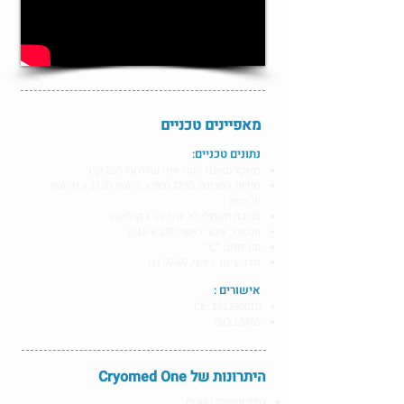
מאפיינים טכניים
​​נתונים טכניים:
משקל סאונת הקור אינו עולה על 250 ק"ג
מידות המכונה: 1780 mm H x 1120 mm L x 900
mm W
צריכת חשמל: לא יותר מ- 1 קילוואט
וולטאז' צינור ראשי: 230 V/16 A
סוג מתג: "C"
תדר צינור ראשי: 50-60 Hz
אישורים :
CE:
171299010
ISO 13485
היתרונות של Cryomed One
גודל ומשקל קטנים