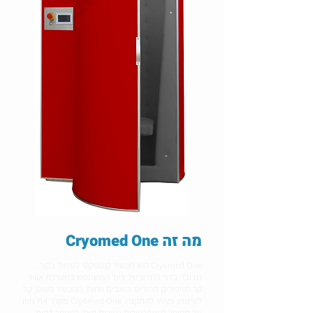
מה זה Cryomed One
Cryomed One הוא מכשיר קומפקטי לטיפול בקור.
מדובר בדור החדש של ציוד המשתמש במערכת אוויר
קר לטיפולים מהירים וכואבים פחות. המכשיר פשוט, קל
לשימוש ומהיר להתקנה. Cryomed One מקרר את גופו
של מטופל לטמפרטורות נמוכות מאד למספר דקות.