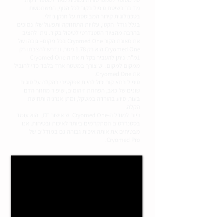
מדובר בשיטת טיפול בקור לכל הגוף, המשתמשת
בטכנולוגית קירור המבוססת על חנקן נוזלי.
בגלל גודלו הקטן, עלויות התחזוקה ותפעול שלו נמוכים
בהרבה מהציוד הסטנדרטי לטיפול בקור. ניתן להציב
את סאונת הקור Cryomed One בכל מקום– גובהו של
Cryomed One הוא רק 1.78 מטר, ונדרש להצבתו רק
1מ"ר. ניתן להעביר בקלות את ה Cryomed One
ממקום למקום. יש צורך במשטח אחד בלבד כדי להוביל
את Cryomed One.
טיפול בתא קור יכול להיות אפקטיבי בהקלה על סוגים
שונים של כאב, הפחתת זיהומים, שיפור מחזור הדם
בעור, סיוע בהורדה במשקל, ומתן אנרגיה ותחושת
הקלה.
כיום למודל ה-Cryomed One יש אישור CE, והוא עומד
בסטנדרטים המתקדמים ביותר לאיכות ובטיחות. אנו
מבטיחים את אותה איכות גבוהה גם במודלים של
Cryomed Pro.