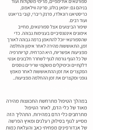
ספורטאים אולימפיים, מרימי משקולות ועוד
בניהם גם: יוסאן בולט, סרינה ווילאמס,
כריסטיאנו רונאלדו, פרנק ריברי, קובי בריאנט
ועוד רבים.
שיפור הביצועים אצל ספורטאים, מחייב
אימונים אינטנסיביים בעצימות גבוהה. כדי
שהספורטאי יוכל להתאמן ברמה גבוהה לאורך
זמן, התאוששות מהירה לאחר אימון והחלמה
מפציעות אפשריות, היא הכרחית. קריותרפיה
של כל הגוף גורמת לגוף לשחרר חלבונים אנטי
דלקתיים וכימיקלים משקמי שרירים נוספים
המקצרים את זמן ההתאוששות לאחר מאמץ
גופני ומקצרים את זמן ההחלמה מפציעות..
ביצועים אתלטיים
במהלך הטיפול מתרחשת התכווצות מהירה
מאוד של כלי הדם, לאחר הטיפול
מתרחבים כלי הדם במהירות. התהליך הזה
מסייע לגוף בסילוק רעלנים ומאיץ הפרשה
של אנדורפינים מפחיתי כאב והעלאת כמות