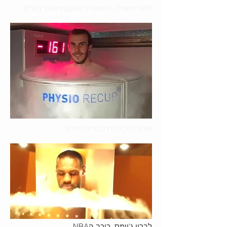
פלויד מייוות'ר, המתאגרף המקצועי הטוב בעולם
גארת' בייל, כדורגלן בריאל מדריד
לברון ג'יימס, כוכב הNBA