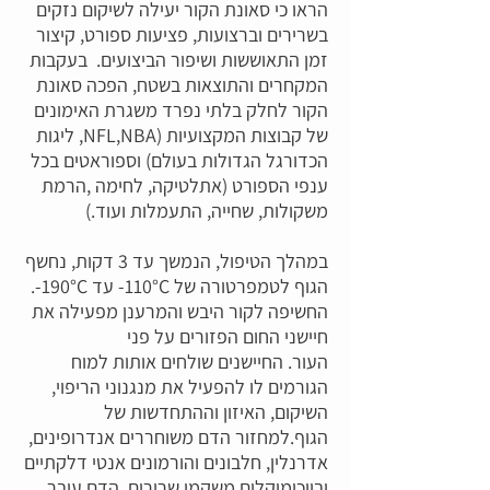
הראו כי סאונת הקור יעילה לשיקום נזקים
בשרירים וברצועות, פציעות ספורט, קיצור
זמן התאוששות ושיפור הביצועים. בעקבות
המקחרים והתוצאות בשטח, הפכה סאונת
הקור לחלק בלתי נפרד משגרת האימונים
של קבוצות המקצועיות (NFL,NBA, ליגות
הכדורגל הגדולות בעולם) וספוראטים בכל
ענפי הספורט (אתלטיקה, לחימה ,הרמת
משקולות, שחייה, התעמלות ועוד.)
במהלך הטיפול, הנמשך עד 3 דקות, נחשף
הגוף לטמפרטורה של 110°C- עד 190°C-.
החשיפה לקור היבש והמרענן מפעילה את
חיישני החום הפזורים על פני
העור. החיישנים שולחים אותות למוח
הגורמים לו להפעיל את מנגנוני הריפוי,
השיקום, האיזון וההתחדשות של
הגוף.למחזור הדם משוחררים אנדרופינים,
אדרנלין, חלבונים והורמונים אנטי דלקתיים
וביוכימיקלים משקמי שרירים. הדם עובר