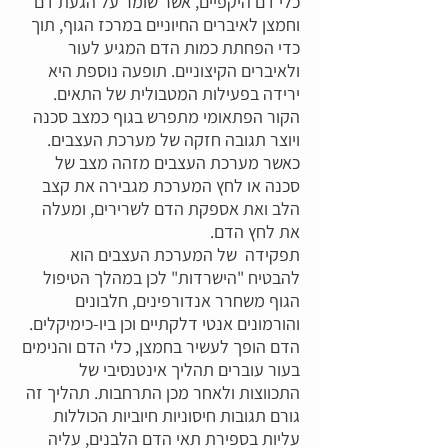
כלי דם היקפיים, אשר שומר על הגעת דם
וחמצן לאיברים החיוניים במרכז הגוף, תוך
כדי הפחתת כמות הדם המגיע לעור
ולאיברים הקיצוניים. תופעה נוספת היא
ירידה בפעילות המטבולית של התאים.
הקור הפתאומי מתפרש בגוף כמצב סכנה
ויוצר תגובה חזקה של מערכת העצבים.
כאשר מערכת העצבים מזהה מצב של
סכנה או לחץ המערכת מגבירה את קצב
הלב ואת אספקת הדם לשרירים, ומעלה
את לחץ הדם.
תפקידה של המערכת העצבים הוא
להבטיח "הישרדות" לכן במהלך הטיפול
הגוף משחרר אנדורפינים, חלבונים
והורמונים אנטי דלקתיים וכן ביו-כימיקלים.
הדם הופך לעשיר בחמצן, כלי הדם והנימים
בעור עוברים תהליך אינטנסיבי של
התכווצות ולאחר מכן התרחבות. תהליך זה
גורם תגובות חיסוניות חיוביות הכוללות
עליות בספירת תאי הדם הלבנים, עליה