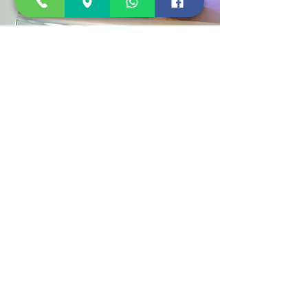
סניף תל אביב
בית הרופאים , רח' הברזל 11,
בניין B | קומה 7 | B-15
רמת החייל, תל אביב
לנוחיותכם יש חנייה בצמוד לבניין בחניון הנחושת.
סניף רעננה
קניון רננים