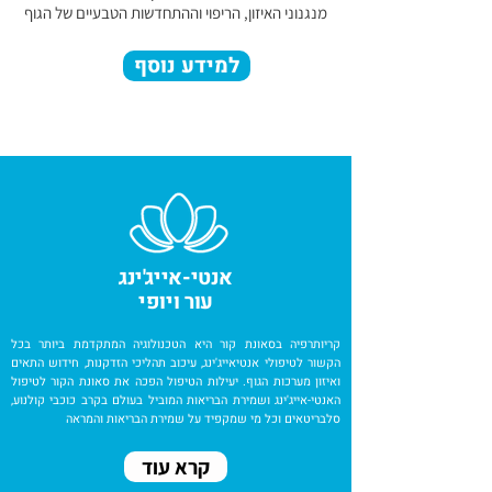
מנגנוני האיזון, הריפוי וההתחדשות הטבעיים של הגוף
למידע נוסף
אנטי-אייג'ינג
עור ויופי
קריותרפיה בסאונת קור היא הטכנולוגיה המתקדמת ביותר בכל
הקשור לטיפולי אנטיאייג'ינג, עיכוב תהליכי הזדקנות, חידוש התאים
ואיזון מערכות הגוף. יעילות הטיפול הפכה את סאונת הקור לטיפול
האנטי-אייג'ינג ושמירת הבריאות המוביל בעולם בקרב כוכבי קולנוע,
סלבריטאים וכל מי שמקפיד על שמירת הבריאות והמראה
קרא עוד