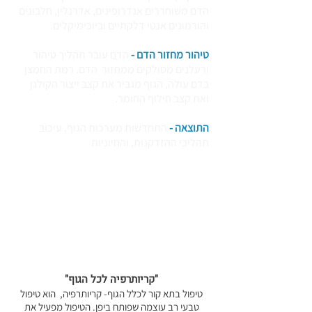
הדם משוחררים אנדרופינים, אדרנלין, חלבונים
והורמונים אנטי דלקתיים וביוכימיקלים.
טיהור מחזור הדם -
הדם עובר תהליך טיהור
ורעלנים מסולקים ממחזור הדם. רמת החמצן
בדם עולה, הגוף מגביר את קצב ייצור הקולגן
ואת קצב חילוף החומר.
התוצאה -
התחדשות מערכות הגוף, עיכוב
תהליכי ההזדקנות, והחיוניות
"קריותרפיה לכל הגוף"
טיפול בתא קור לכלל הגוף- קריותרפיה, הוא טיפול
טבעי רב עוצמה שפותח ביפן. הטיפול מפעיל את