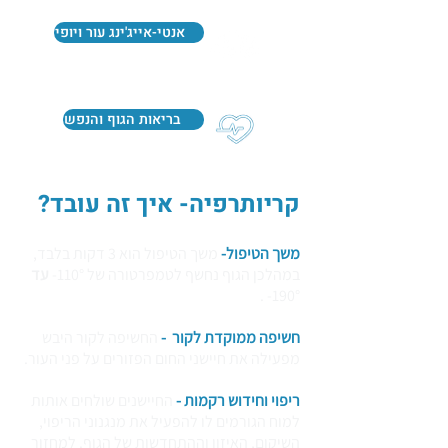
אנטי-אייג'ינג עור ויופי
בריאות הגוף והנפש
קריותרפיה- איך זה עובד?
משך הטיפול-
משך הטיפול הוא 3 דקות בלבד,
במהלכן הגוף נחשף לטמפרטורה של 110°-
עד
190°- .
חשיפה ממוקדת לקור -
החשיפה לקור היבש
מפעילה את חיישני החום הפזורים על פני העור.
ריפוי וחידוש רקמות -
החיישנים שולחים אותות
למוח הגורמים לו להפעיל את מנגנוני הריפוי,
השיקום, האיזון וההתחדשות של הגוף. למחזור