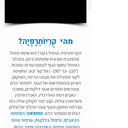
מהי
קְרִיוֹתֵרָפְּיָה
?
הקריותרפיה (טיפול בקור) היא שיטת טיפול
מהפכנית וטבעית שפותחה ביפן. במהלך
הטיפול נחשף הגוף לטמפרטורות נמוכות
(110°- עד 190°- ) של קור יבש. החשיפה
לקור מפעילה את מגנוני הריפוי, השיקום,
האיזון וההתחדשות של הגוף. למחזור הדם
מופרשים חומרים אנטי דלקתיים, משככי
כאבים רמת האדרנליו, האנדרופימין
והסרוטנין עולות, קצב יצור הקולגן עולה כמו
גם רמת החמצן והגוף עובר תהליך של סילוק
התוצאה:
הפחתת
רעלנים ממחזור הדם.
הכאבים, טיפול בדלקות, שיפור טווח
התנועה שיפור האנרגיה ומצב הרוח.