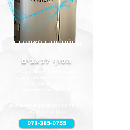
קְרִיוֹתֵרָפְּיָה
בסאונת קור
הסוף לכאבים
✔ דלקות מפרקים ✔ פיברומיאלגיה
✔ כאבים כרוניים ✔ בעיות שרירים ושלד
✔ פציעות ספורט
✔ עייפות כרונית ✔ מיגרנות
לקביעת תור התקשרו או השאירו פרטים
ונחזור אליכם בהקדם
073-385-0755