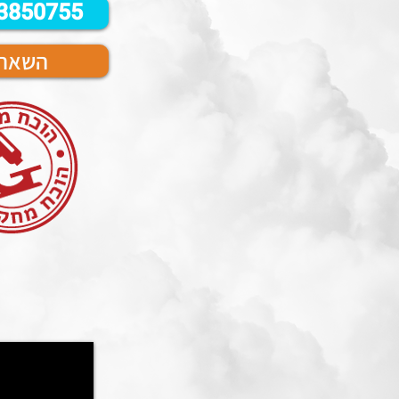
3850755
השארת