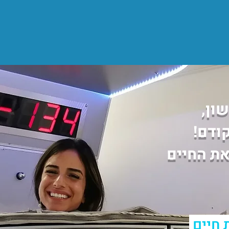
ון,
ודם!
את החיים
 חיים