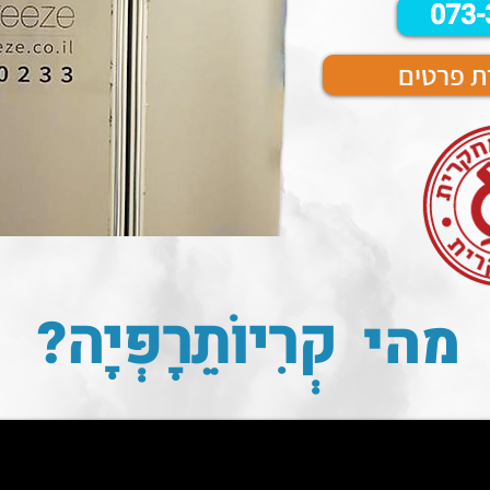
073-
 פרטים
קְרִיוֹתֵרָפְּיָה
מהי
?