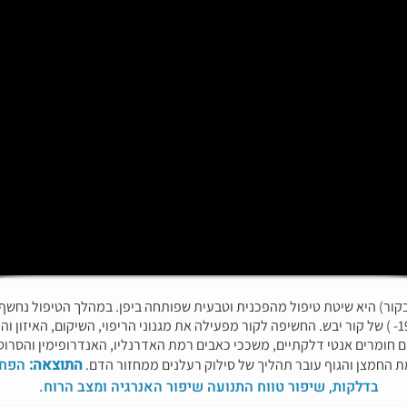
בקור) היא שיטת טיפול מהפכנית וטבעית שפותחה ביפן. במהלך הטיפול נחשף
נמוכות (110°- עד 190°- ) של קור יבש. החשיפה לקור מפעילה את מגנוני הריפוי, השיקום, האי
חומרים אנטי דלקתיים, משככי כאבים רמת האדרנליו, האנדרופימין והסרוטני
התוצאה:
הפחת
מת החמצן והגוף עובר תהליך של סילוק רעלנים ממחזור הדם.
בדלקות, שיפור טווח התנועה שיפור האנרגיה ומצב הרוח.