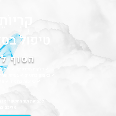
קְרִיוֹתֵ
טיפול בסא
הסוף ל
✔ דלקות מפרקים ✔ טיפול 
אבים כרוניים ✔ בעיות שרי
✔ כ
✔ עייפות כרונית ✔ מי
לקביעת תור התקשרו או ה
אליכם ב