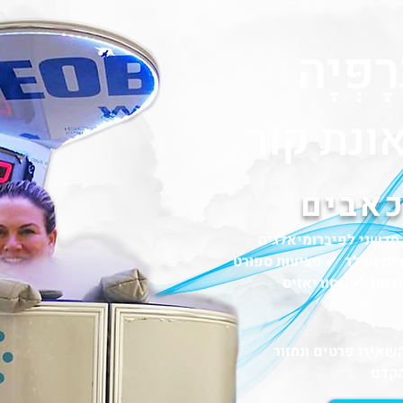
רָפְּיָה
ונת קור
כאבים
חדשני לפיברומיאלגיה
רים ושלד ✔ פציעות ספורט
גרנות ✔ פסוריאזיס
שאירו פרטים ונחזור
הקדם