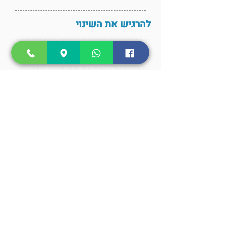
להרגיש את השינוי
בנוסף להשפעות המרפאות, בעקבות הטיפול קצב חילוף
החומרים יגבר ובשעות שלאחר המפגש גופכם ישרוף עד
800 קלוריות. מטופלים מדווחים גם על עלייה ברמת
האנרגיה במהלך שעות אחר המפגש מצב רוח מרומם
עור בוהק וחלק יותר ומראה שער זוהר ובריא, חשק מיני
מוגבר ושנת לילה עמוקה ואיכותית .