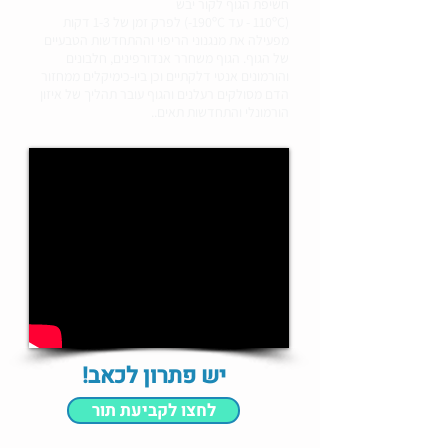
חשיפת הגוף לקור יבש
(110ºC - עד 190ºC-) לפרק זמן של 1-3 דקות
מפעילה את מנגנוני הריפוי וההתחדשות הטבעיים
של הגוף. הגוף משחרר אנדורפינים, חלבונים
והורמונים אנטי דלקתיים וכן ביו-כימיקלים ממחזור
הדם מסולקים רעלנים והגוף עובר תהליך של איזון
הורמונלי והתחדשות תאים..
יש פתרון לכאב!
לחצו לקביעת תור