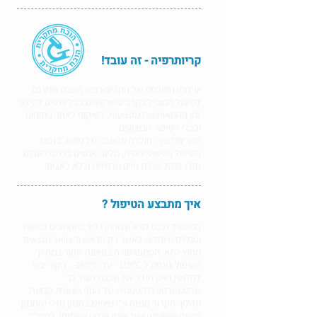
קריותרפיה - זה עובד!
יעילותו המוכחת של הקריותרפיה הפכה אותו גם
לטיפול המוביל בקרב ספורטאים בכל ענפים לקיצור
זמן ההתאוששות מפציעות, לשיקןם לאחר ניתוחים
וככלי לשיפור הביצועים.
הקריותרפיה חוללה מהפכה של ממש. בזכות
הטיפול הפשוט יחסית, מליוני אנשים ברחבי העולם
חזרו לנהל שגרת חיים נורמלית וללא כאבים.
איך מתבצע הטיפול ?
המטופל נכנס לתא שצורתו גליל בתחתונים כפפות
ונעליים מיוחדות כאשר רק הראש והצוואר נמצאים
מחוץ לתא. הטמפרטורה בסאונת הקור במהלך
הטיפול צונחת ל 110ºC- עד 190ºC- . הקור יבש
לחלוטין ואינו חודר את שכבת העור כך
שהטמפרטורה הפנימית של הגוף נשארת קבועה.
תהליך הקרור נעשה ע"י שימוש בחנקן נוזלי (החנקן
מהווה 80% מהאוויר אותו אנחנו נושמים) במהלך