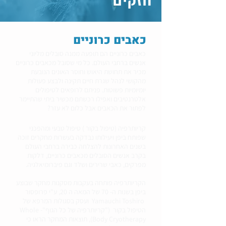
חזקים
כאבים כרוניים
כאבים כרוניים הם תופעה ממנה סובלים מליוני
אנשים ברחבי העולם. כל מי שסובל מכאבים כרוניים
מכיר את תחושת היאוש וחוסר האונים הנובעת
מהקושי לנהל שגרת חיים תקינה ולבצע פעולות
יומיומיות פשוטות. פניתם לרופאים לטיפולים
אלטרנטיבים ואפילו רכשתם מכשיר ביתי שהתיימר
לפתור את הכאבים אבל כלום לא עזר?
קריותרפיה (טיפול בקור ) טיפול טבעי ומהפכני
שפותח ביפן ויעילותו נבדקה בעשרות מחקרים זוכה
בשנים האחרונות להצלחה כבירה ברחבי העולם
בקרב אנשים הסובלים מכאבים כרוניים, דלקות
מפרקים, כאבי שרירים ושלד וגם פיברומיאלגיה.
הקריותרפיה פותחה בעקבות מסקנות מחקר שבוצע
ביפן בשנות ה- 70 של המאה ה 20, ע"י פרופסור
Yamauchi Toshiro ועסק בסגולות המרפא של
הטיפול בקור ("קריותרפיה של כל הגוף"- Whole
Body Cryotherapy), תוצאות המחקר הראו כי