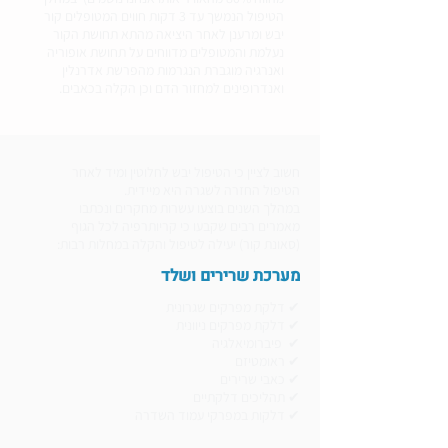
הטיפול הנמשך עד 3 דקות חווים המטופלים קור
יבש ומרענן לאחר היציאה מהתא תחושת הקור
נעלמת והמטופלים מדווחים על תחושת אופוריה
ואנרגיה מוגברת הנגרמות מהפרשת אדרנלין
ואנדרופינים למחזור הדם וכן הקלה בכאבים.
חשוב לציין כי הטיפול יבש לחלוטין ומיד לאחר
הטיפול החזרה לשגרה היא מיידית.
במהלך השנים בוצעו עשרות מחקרים ונכתבו
מאמרים רבים שקבעו כי קריותרפיה לכל הגוף
(סאונת קור) יעילה לטיפול והקלה במחלות רבות:
מערכת שרירים ושלד
✔ דלקת מפרקים שגרונית
✔ דלקת מפרקים ניוונית
✔ פיברומיאלגיה
✔ ראומטיזם
✔ כאבי שרירים
✔ תהליכים דלקתיים
✔ דלקות במפרקי עמוד השדרה